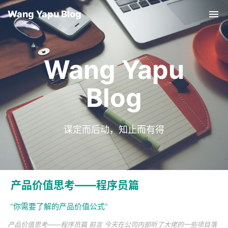
Wang Yapu Blog
Tog
nav
Wang Yapu
Blog
谋定而后动，知止而有得
产品价值思考——程序员篇
"你需要了解的产品价值公式"
产品价值思考——程序员篇 前言 今天在公司内部听了大佬的一些项目落