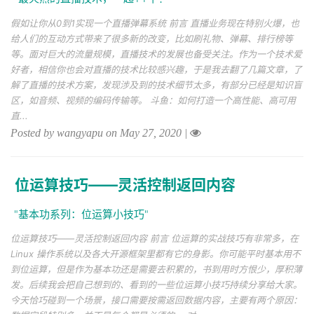
假如让你从0到1实现一个直播弹幕系统 前言 直播业务现在特别火爆，也
给人们的互动方式带来了很多新的改变，比如刷礼物、弹幕、排行榜等
等。面对巨大的流量规模，直播技术的发展也备受关注。作为一个技术爱
好者，相信你也会对直播的技术比较感兴趣，于是我去翻了几篇文章，了
解了直播的技术方案，发现涉及到的技术细节太多，有部分已经是知识盲
区，如音频、视频的编码传输等。 斗鱼：如何打造一个高性能、高可用
直...
Posted by wangyapu on May 27, 2020
|
位运算技巧——灵活控制返回内容
"基本功系列：位运算小技巧"
位运算技巧——灵活控制返回内容 前言 位运算的实战技巧有非常多，在
Linux 操作系统以及各大开源框架里都有它的身影。你可能平时基本用不
到位运算，但是作为基本功还是需要去积累的，书到用时方恨少，厚积薄
发。后续我会把自己想到的、看到的一些位运算小技巧持续分享给大家。
今天恰巧碰到一个场景，接口需要按需返回数据内容，主要有两个原因：