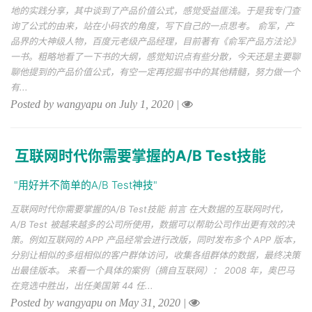
地的实践分享，其中谈到了产品价值公式，感觉受益匪浅。于是我专门查
询了公式的由来，站在小码农的角度，写下自己的一点思考。 俞军，产
品界的大神级人物，百度元老级产品经理，目前著有《俞军产品方法论》
一书。粗略地看了一下书的大纲，感觉知识点有些分散，今天还是主要聊
聊他提到的产品价值公式，有空一定再挖掘书中的其他精髓，努力做一个
有...
Posted by wangyapu on July 1, 2020
|
互联网时代你需要掌握的A/B Test技能
"用好并不简单的A/B Test神技"
互联网时代你需要掌握的A/B Test技能 前言 在大数据的互联网时代，
A/B Test 被越来越多的公司所使用，数据可以帮助公司作出更有效的决
策。例如互联网的 APP 产品经常会进行改版，同时发布多个 APP 版本，
分别让相似的多组相似的客户群体访问，收集各组群体的数据，最终决策
出最佳版本。 来看一个具体的案例（摘自互联网）： 2008 年，奥巴马
在竞选中胜出，出任美国第 44 任...
Posted by wangyapu on May 31, 2020
|