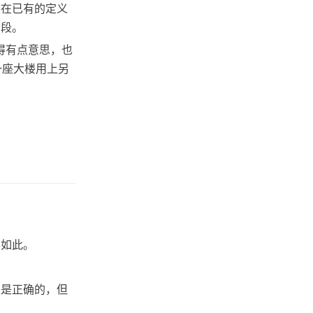
们在已有的定义
阶段。
得有点意思，也
一座大楼用上另
其如此。
义是正确的，但