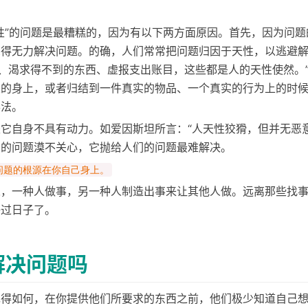
性”的问题是最糟糕的，因为有以下两方面原因。首先，因为问题
觉得无力解决问题。的确，人们常常把问题归因于天性，以逃避
食、渴求得不到的东西、虚报支出账目，这些都是人的天性使然。”
人的身上，或者归结到一件真实的物品、一个真实的行为上的时
办法。
它自身不具有动力。如爱因斯坦所言：“人天性狡猾，但并无恶意
们的问题漠不关心，它抛给人们的问题最难解决。
问题的根源在你自己身上。
人，一种人做事，另一种人制造出事来让其他人做。远离那些找
好过日子了。
解决问题吗
现得如何，在你提供他们所要求的东西之前，他们极少知道自己