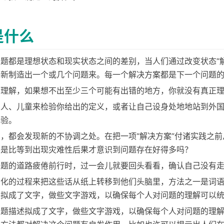
是什么
题都是理想状态和现实状态之间的差别，当人们通过改变状态“解
会新制造出一个或几个问题来。每一个解决方案都是下一个问题
的理解，如果想不出至少三个可能有出错的地方，你就没有真正
盲人、儿童来检验你给出的定义，或者让自己设身处地地站到外
检验。
，都会发现新的不协调之处。在把一项“解决方案”付诸实践之前
不是比等到出现灾难性后果才意识到问题存在好得多吗？
问题的道路疲倦前行时，过一会儿就要回头看看，确认自己没有
会化的过程来把这些话从纸上转移到他们头脑里，方法之一是词
述拟成了文字，做些文字游戏，以确保每个人对问题的理解可以
题描述拟成了文字，做些文字游戏，以确保每个人对问题的理解