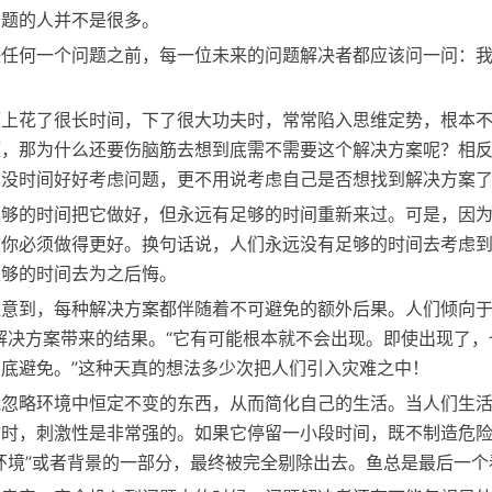
问题的人并不是很多。
决任何一个问题之前，每一位未来的问题解决者都应该问一问：
题上花了很长时间，下了很大功夫时，常常陷入思维定势，根本
题，那为什么还要伤脑筋去想到底需不需要这个解决方案呢？相
本没时间好好考虑问题，更不用说考虑自己是否想找到解决方案
足够的时间把它做好，但永远有足够的时间重新来过。可是，因
，你必须做得更好。换句话说，人们永远没有足够的时间去考虑
足够的时间去为之后悔。
意到，每种解决方案都伴随着不可避免的额外后果。人们倾向于
解决方案带来的结果。“它有可能根本就不会出现。即使出现了，
底避免。”这种天真的想法多少次把人们引入灾难之中！
能忽略环境中恒定不变的东西，从而简化自己的生活。当人们生
物时，刺激性是非常强的。如果它停留一小段时间，既不制造危
环境”或者背景的一部分，最终被完全剔除出去。鱼总是最后一个