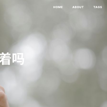
HOME
ABOUT
TAGS
亮着吗